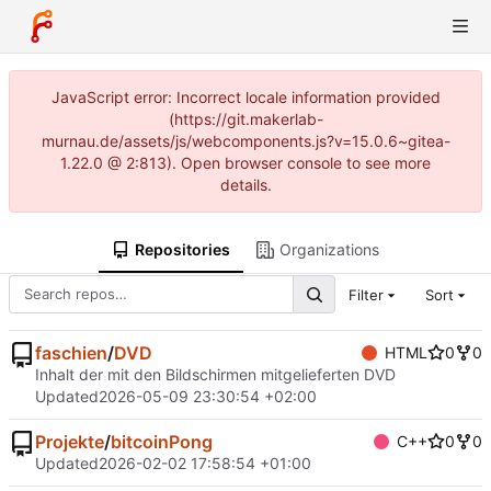
JavaScript error: Incorrect locale information provided
(https://git.makerlab-
murnau.de/assets/js/webcomponents.js?v=15.0.6~gitea-
1.22.0 @ 2:813). Open browser console to see more
details.
Repositories
Organizations
Filter
Sort
faschien
/
DVD
HTML
0
0
Inhalt der mit den Bildschirmen mitgelieferten DVD
Updated
2026-05-09 23:30:54 +02:00
Projekte
/
bitcoinPong
C++
0
0
Updated
2026-02-02 17:58:54 +01:00