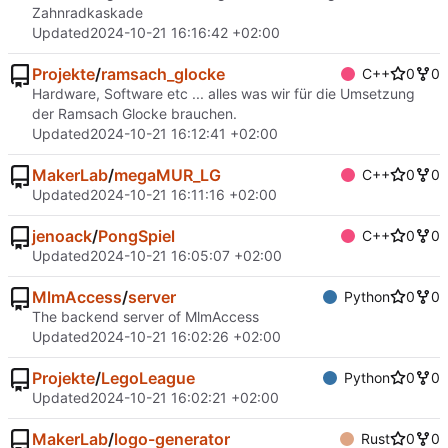
Zahnradkaskade
Updated
2024-10-21 16:16:42 +02:00
Projekte
/
ramsach_glocke
C++
0
0
Hardware, Software etc ... alles was wir für die Umsetzung
der Ramsach Glocke brauchen.
Updated
2024-10-21 16:12:41 +02:00
MakerLab
/
megaMUR_LG
C++
0
0
Updated
2024-10-21 16:11:16 +02:00
jenoack
/
PongSpiel
C++
0
0
Updated
2024-10-21 16:05:07 +02:00
MlmAccess
/
server
Python
0
0
The backend server of MlmAccess
Updated
2024-10-21 16:02:26 +02:00
Projekte
/
LegoLeague
Python
0
0
Updated
2024-10-21 16:02:21 +02:00
MakerLab
/
logo-generator
Rust
0
0