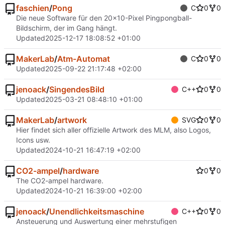
faschien
/
Pong
C
0
0
Die neue Software für den 20x10-Pixel Pingpongball-
Bildschirm, der im Gang hängt.
Updated
2025-12-17 18:08:52 +01:00
MakerLab
/
Atm-Automat
C
0
0
Updated
2025-09-22 21:17:48 +02:00
jenoack
/
SingendesBild
C++
0
0
Updated
2025-03-21 08:48:10 +01:00
MakerLab
/
artwork
SVG
0
0
Hier findet sich aller offizielle Artwork des MLM, also Logos,
Icons usw.
Updated
2024-10-21 16:47:19 +02:00
CO2-ampel
/
hardware
0
0
The CO2-ampel hardware.
Updated
2024-10-21 16:39:00 +02:00
jenoack
/
Unendlichkeitsmaschine
C++
0
0
Ansteuerung und Auswertung einer mehrstufigen