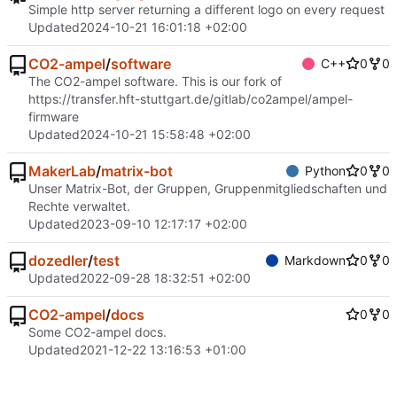
Simple http server returning a different logo on every request
Updated
2024-10-21 16:01:18 +02:00
CO2-ampel
/
software
C++
0
0
The CO2-ampel software. This is our fork of
https://transfer.hft-stuttgart.de/gitlab/co2ampel/ampel-
firmware
Updated
2024-10-21 15:58:48 +02:00
MakerLab
/
matrix-bot
Python
0
0
Unser Matrix-Bot, der Gruppen, Gruppenmitgliedschaften und
Rechte verwaltet.
Updated
2023-09-10 12:17:17 +02:00
dozedler
/
test
Markdown
0
0
Updated
2022-09-28 18:32:51 +02:00
CO2-ampel
/
docs
0
0
Some CO2-ampel docs.
Updated
2021-12-22 13:16:53 +01:00